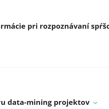
ormácie pri rozpoznávaní spŕš
u data-mining projektov