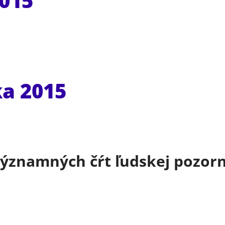
2015
ka 2015
ýznamných čŕt ľudskej pozorn