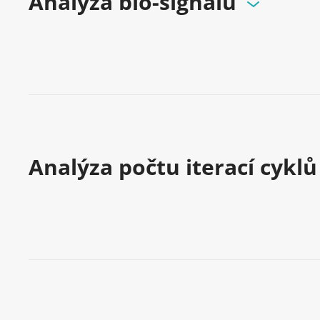
Analýza bio-signálů
Analýza počtu iterací cyklů