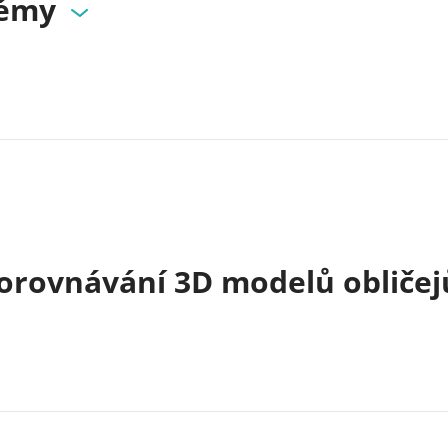
lémy
porovnávání 3D modelů obličej