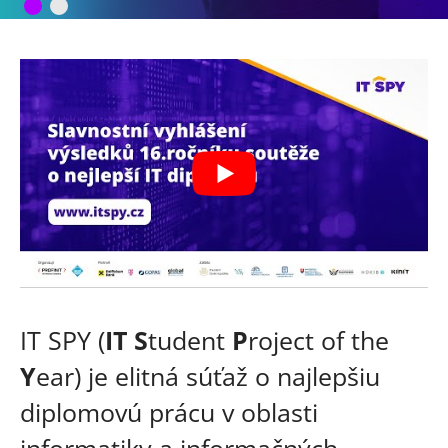
IT SPY (
IT S
tudent
P
roject of the
Y
ear) je elitná súťaž o najlepšiu
diplomovú prácu v oblasti