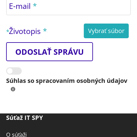
E-mail
Životopis
Vybrať súbor
povinné pole
ODOSLAŤ SPRÁVU
Súhlas so spracovaním osobných údajov
Súťaž IT SPY
O súťaži