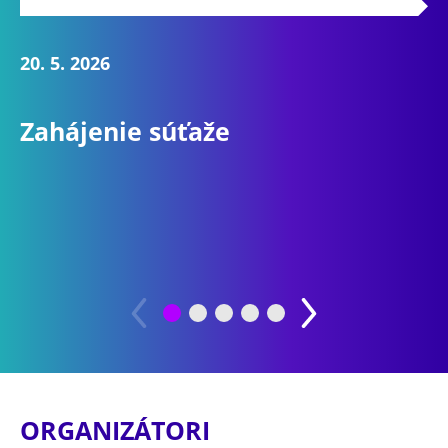
20. 5. 2026
11
Zahájenie súťaže
R
š
ORGANIZÁTORI