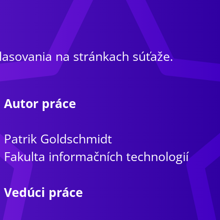
lasovania na stránkach súťaže.
Autor práce
Patrik Goldschmidt
Fakulta informačních technologií
Vedúci práce