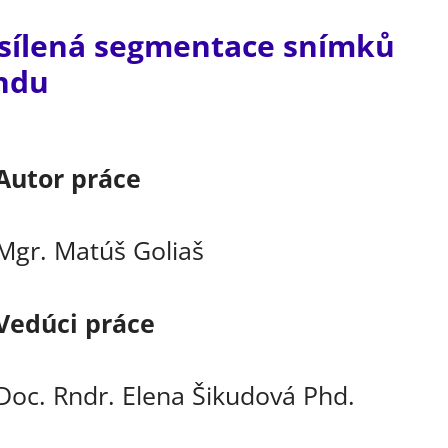
sílená segmentace snímků
undu
Autor práce
Mgr. Matúš Goliaš
Vedúci práce
Doc. Rndr. Elena Šikudová Phd.