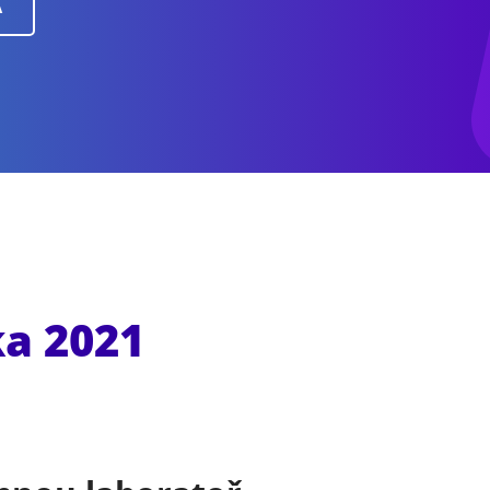
A
ka 2021