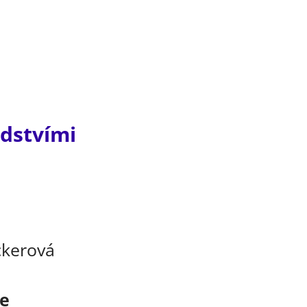
dstvími
e
ckerová
ce