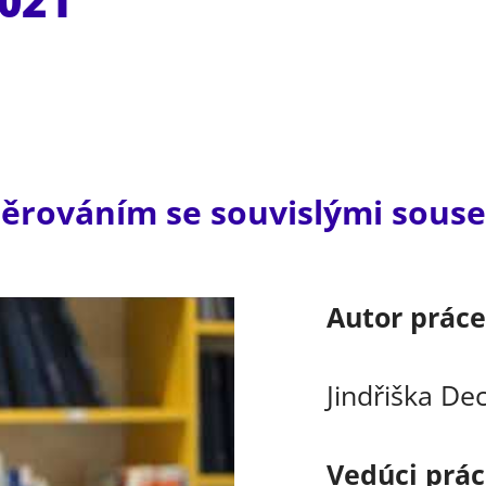
2021
ěrováním se souvislými souse
Autor prác
Jindřiška De
Vedúci prá