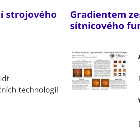
í strojového
Gradientem ze
sítnicového f
idt
ních technologií