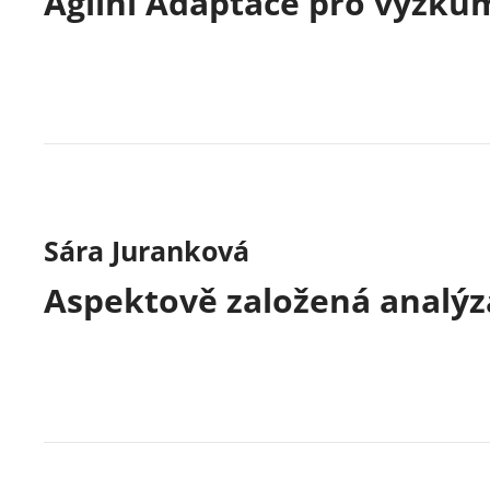
Agilní Adaptace pro výzku
Sára Juranková
Aspektově založená analýz