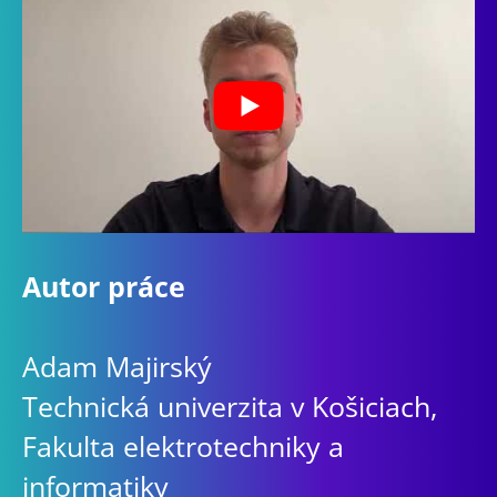
Autor práce
Adam Majirský
Technická univerzita v Košiciach,
Fakulta elektrotechniky a
informatiky