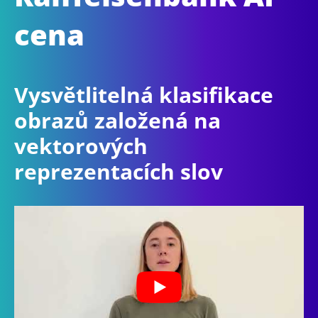
cena
Vysvětlitelná klasifikace
obrazů založená na
vektorových
reprezentacích slov