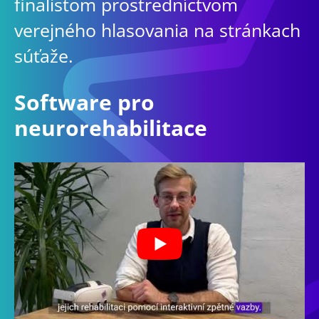
finalistom prostredníctvom
verejného hlasovania na stránkach
súťaže.
Software pro
neurorehabilitace