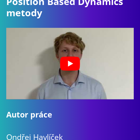
Position Based Dynamics
metody
Autor práce
Ondřej Havlíček