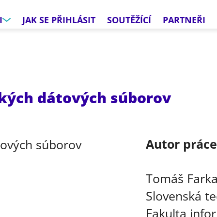
I
JAK SE PŘIHLÁSIT
SOUTĚŽÍCÍ
PARTNEŘI
ľkých dátových súborov
Autor prác
Tomáš Fark
Slovenská te
Fakulta info