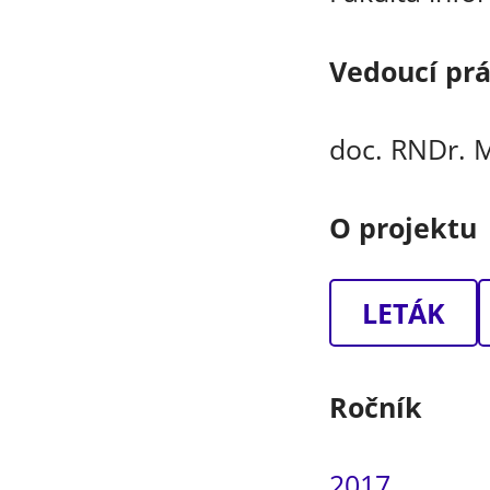
Vedoucí pr
doc. RNDr. M
O projektu
LETÁK
Ročník
2017