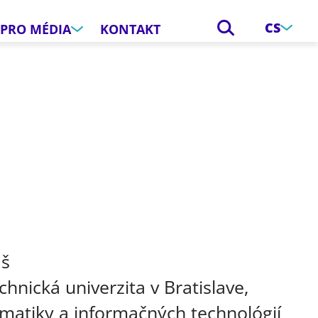
CS
PRO MÉDIA
KONTAKT
e
aš
chnická univerzita v Bratislave,
rmatiky a informačných technológií