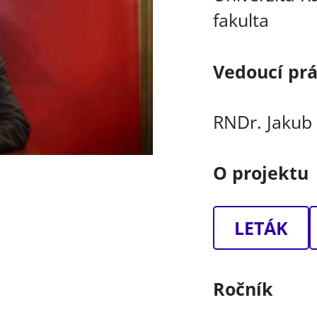
fakulta
Vedoucí pr
RNDr. Jakub 
O projektu
LETÁK
Ročník