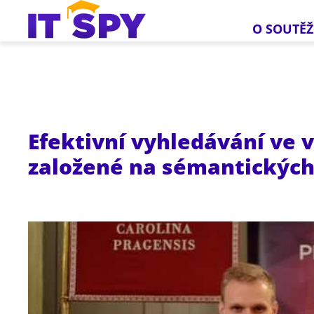
O SOUTĚŽ
Efektivní vyhledávání ve 
založené na sémantických