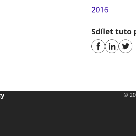
2016
Sdílet tuto 
ty
© 20