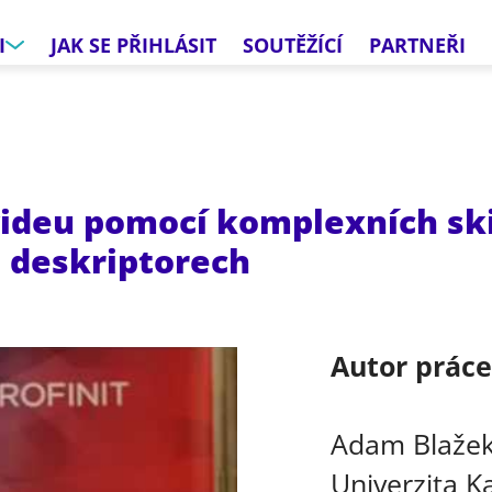
I
JAK SE PŘIHLÁSIT
SOUTĚŽÍCÍ
PARTNEŘI
videu pomocí komplexních sk
 deskriptorech
Autor prác
Adam Blaže
Univerzita K