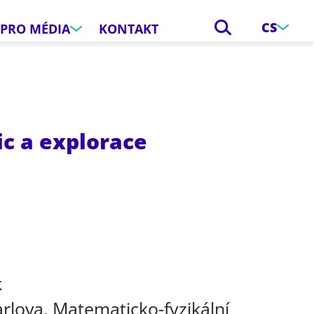
CS
PRO MÉDIA
KONTAKT
ic a explorace
e
k
arlova, Matematicko-fyzikální