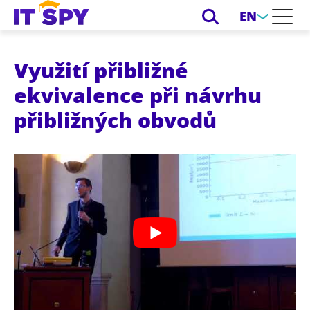
EN
Využití přibližné
ekvivalence při návrhu
přibližných obvodů