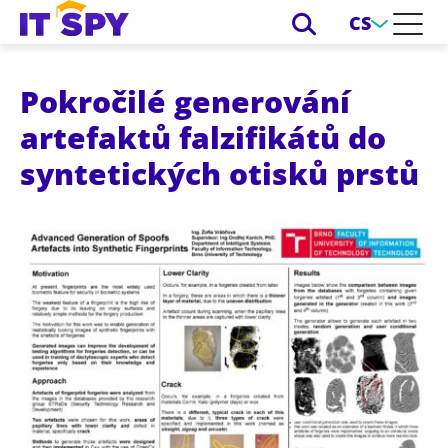
CS
Pokročilé generování
artefaktů falzifikátů do
syntetických otisků prstů