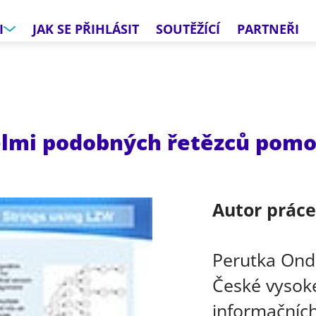
I
JAK SE PŘIHLÁSIT
SOUTĚŽÍCÍ
PARTNEŘI
elmi podobných řetězců pomo
Autor prác
Perutka Ond
České vysoké
informačních