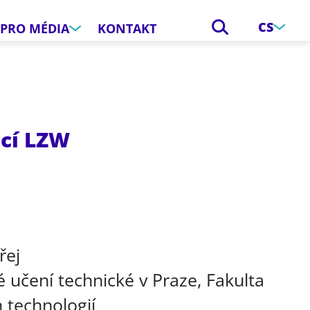
CS
PRO MÉDIA
KONTAKT
cí LZW
e
řej
 učení technické v Praze, Fakulta
 technologií