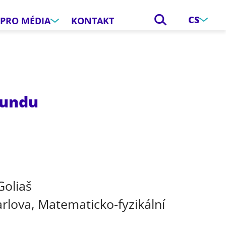
CS
PRO MÉDIA
KONTAKT
fundu
e
Goliaš
arlova, Matematicko-fyzikální