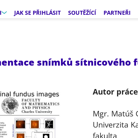
I
JAK SE PŘIHLÁSIT
SOUTĚŽÍCÍ
PARTNEŘI
entace snímků sítnicového 
Autor prác
Mgr. Matúš 
Univerzita K
fakulta