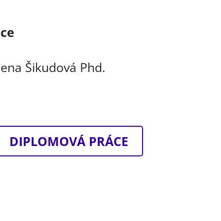
áce
lena Šikudová Phd.
DIPLOMOVÁ PRÁCE