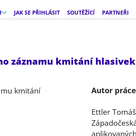
I
JAK SE PŘIHLÁSIT
SOUTĚŽÍCÍ
PARTNEŘI
ho záznamu kmitání hlasivek
Autor prác
Ettler Tomá
Západočeská 
aplikovanýc