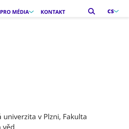
CS
PRO MÉDIA
KONTAKT
e
š
univerzita v Plzni, Fakulta
h věd