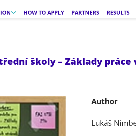
TION
HOW TO APPLY
PARTNERS
RESULTS
řední školy – Základy práce
Author
Lukáš Nimbe