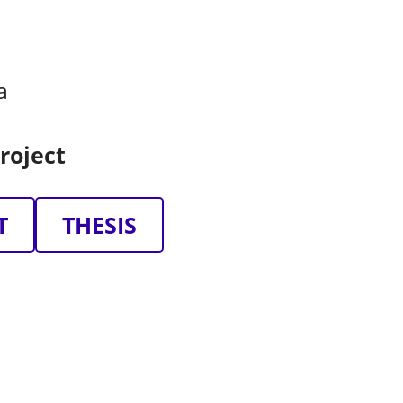
a
roject
T
THESIS