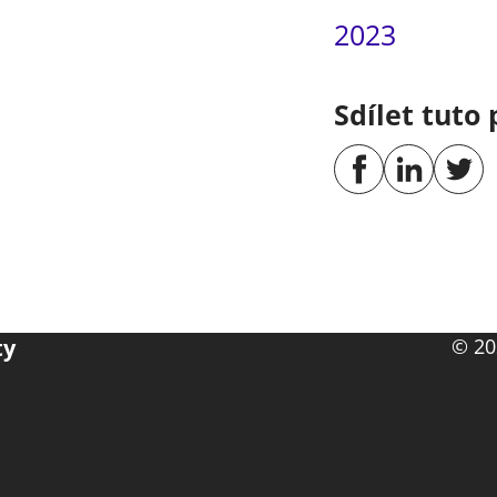
2023
Sdílet tuto 
ty
© 20