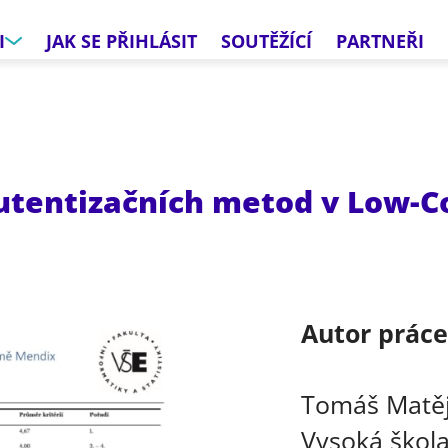
I
JAK SE PŘIHLÁSIT
SOUTĚŽÍCÍ
PARTNEŘI
utentizačních metod v Low-C
Autor prác
Tomáš Matě
Vysoká škola