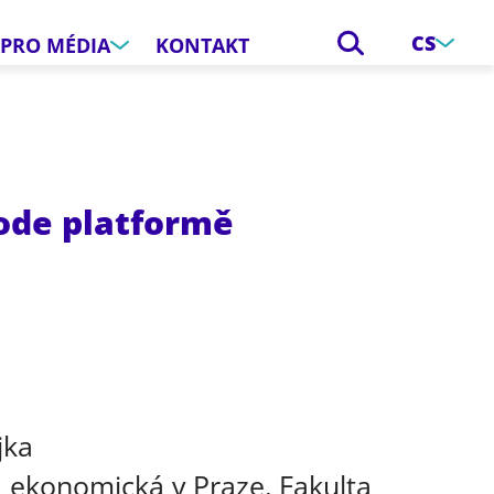
CS
PRO MÉDIA
KONTAKT
ode platformě
e
jka
 ekonomická v Praze, Fakulta