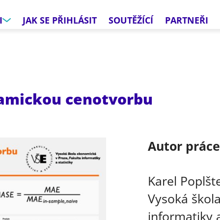
I
JAK SE PŘIHLÁSIT
SOUTĚŽÍCÍ
PARTNEŘI
amickou cenotvorbu
Autor prác
Karel Poplšt
Vysoká škola
informatiky a