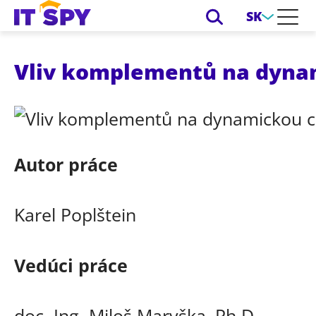
SK
Vliv komplementů na dyna
Autor práce
Karel Poplštein
Vedúci práce
doc. Ing. Miloš Maryška, Ph.D.