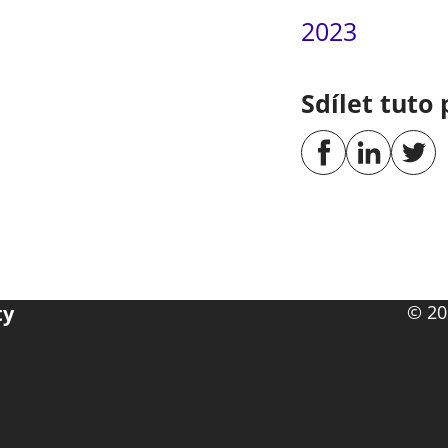
2023
Sdílet tuto 
ty
© 20