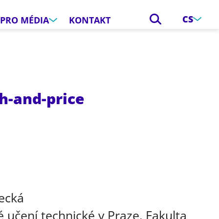
CS
PRO MÉDIA
KONTAKT
h-and-price
e
tecká
 učení technické v Praze, Fakulta