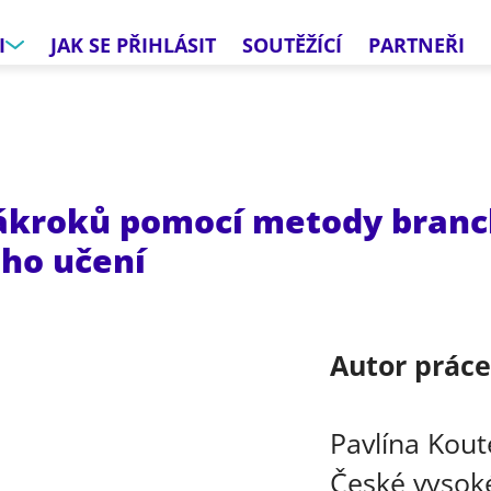
I
JAK SE PŘIHLÁSIT
SOUTĚŽÍCÍ
PARTNEŘI
zákroků pomocí metody branc
ého učení
Autor prác
Pavlína Kou
České vysoké