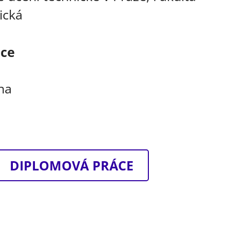
ická
áce
ha
DIPLOMOVÁ PRÁCE