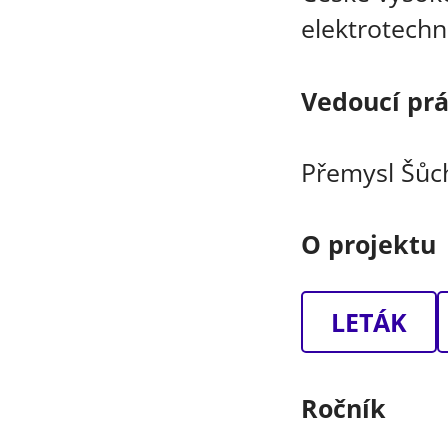
elektrotechn
Vedoucí pr
Přemysl Šůc
O projektu
LETÁK
Ročník