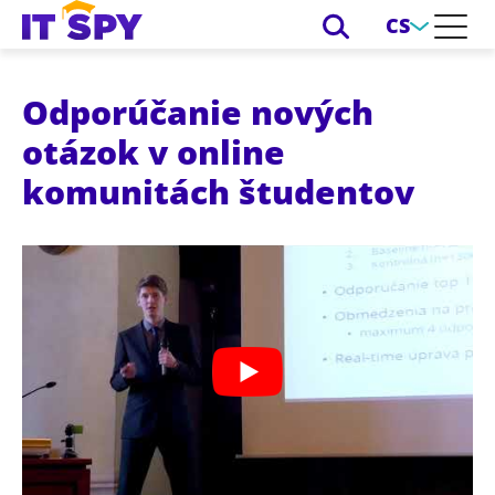
CS
Odporúčanie nových
otázok v online
komunitách študentov