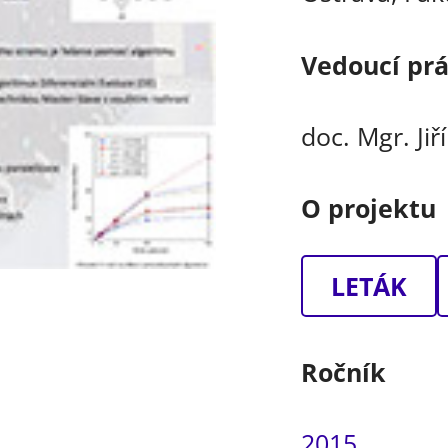
Vedoucí pr
doc. Mgr. Jiř
O projektu
LETÁK
Ročník
2015