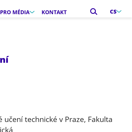
CS
PRO MÉDIA
KONTAKT
ní
e
 učení technické v Praze, Fakulta
ická