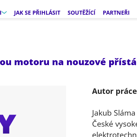
I
JAK SE PŘIHLÁSIT
SOUTĚŽÍCÍ
PARTNEŘI
hou motoru na nouzové přístá
Autor prác
Jakub Sláma
České vysoké
elektrotechn