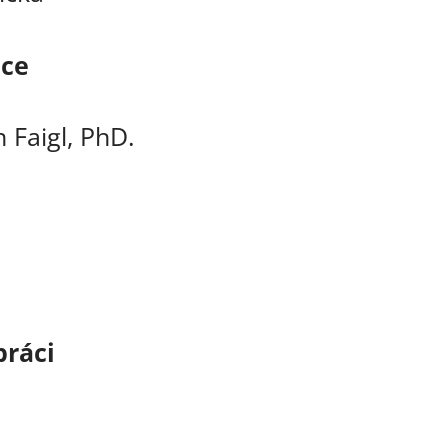
áce
n Faigl, PhD.
práci