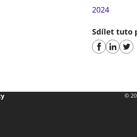
2024
Sdílet tuto 
ty
© 20