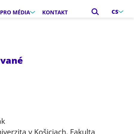
CS
PRO MÉDIA
KONTAKT
avané
e
ák
iverzita v Košiciach, Fakulta