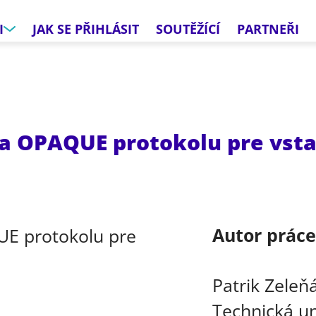
I
JAK SE PŘIHLÁSIT
SOUTĚŽÍCÍ
PARTNEŘI
 OPAQUE protokolu pre vst
Autor prác
Patrik Zeleň
Technická un