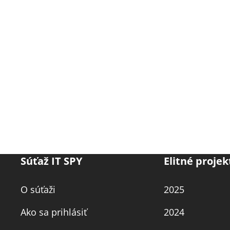
Súťaž IT SPY
Elitné projek
O súťaži
2025
Ako sa prihlásiť
2024