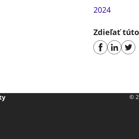
2024
Zdieľať tút
ty
© 2