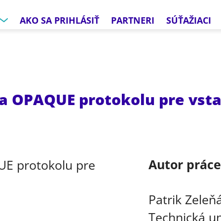
AKO SA PRIHLÁSIŤ
PARTNERI
SÚŤAŽIACI
 OPAQUE protokolu pre vst
Autor prác
Patrik Zeleň
Technická un