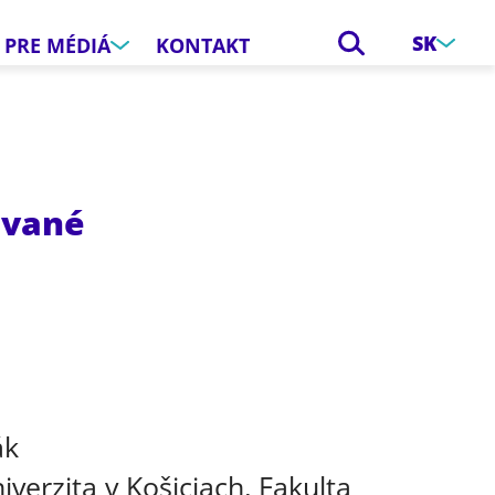
SK
PRE MÉDIÁ
KONTAKT
avané
e
ák
iverzita v Košiciach, Fakulta