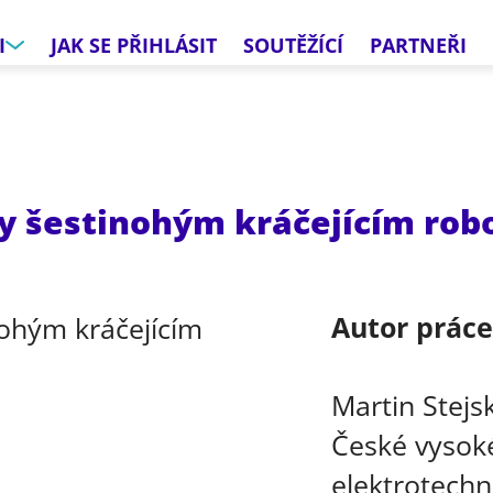
I
JAK SE PŘIHLÁSIT
SOUTĚŽÍCÍ
PARTNEŘI
y šestinohým kráčejícím ro
Autor prác
Martin Stejs
České vysoké
elektrotechn