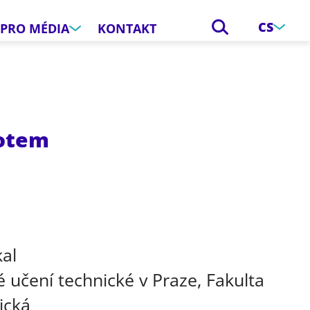
CS
PRO MÉDIA
KONTAKT
botem
e
kal
 učení technické v Praze, Fakulta
ická