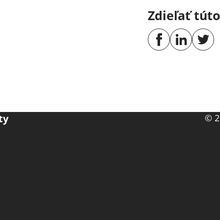
Zdieľať tút
ty
© 2