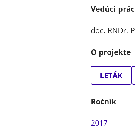
Vedúci prá
doc. RNDr. P
O projekte
LETÁK
Ročník
2017