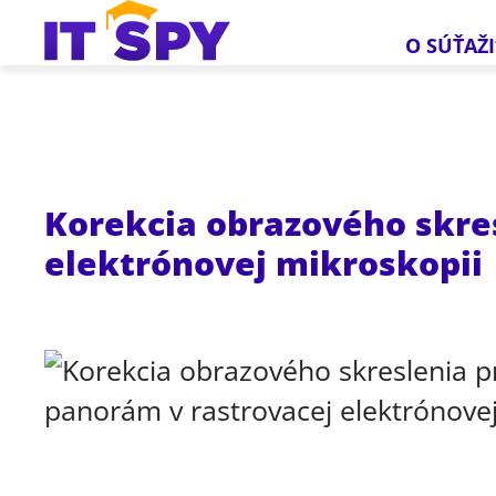
O SÚŤAŽI
Korekcia obrazového skres
elektrónovej mikroskopii