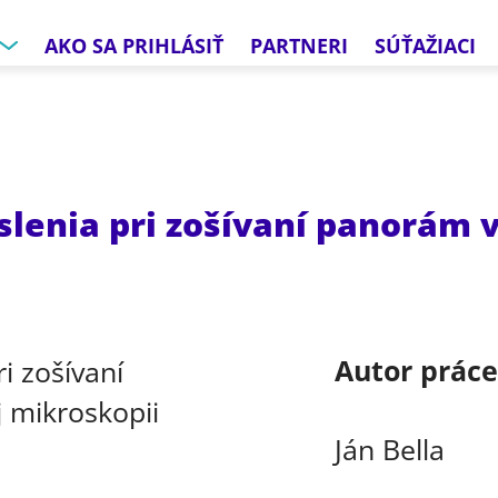
AKO SA PRIHLÁSIŤ
PARTNERI
SÚŤAŽIACI
lenia pri zošívaní panorám v
Autor prác
Ján Bella