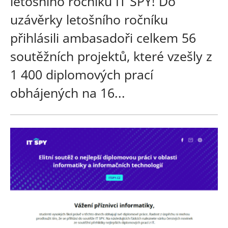
letošního ročníku IT SPY! Do
uzávěrky letošního ročníku
přihlásili ambasadoři celkem 56
soutěžních projektů, které vzešly z
1 400 diplomových prací
obhájených na 16...