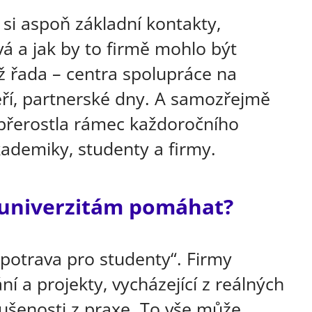
t si aspoň základní kontakty,
vá a jak by to firmě mohlo být
ž řada – centra spolupráce na
eří, partnerské dny. A samozřejmě
á přerostla rámec každoročního
kademiky, studenty a firmy.
 univerzitám pomáhat?
 „potrava pro studenty“. Firmy
 a projekty, vycházející z reálných
kušenosti z praxe. To vše může