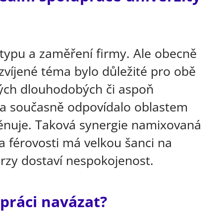
 typu a zaměření firmy. Ale obecně
ozvíjené téma bylo důležité pro obě
kých dlouhodobých či aspoň
 a současně odpovídalo oblastem
věnuje. Taková synergie namixovaná
 a férovosti má velkou šanci na
rzy dostaví nespokojenost.
upráci navázat?