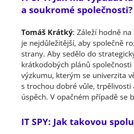
a soukromé společnosti?
Tomáš Krátký
: Záleží hodně na
je nejdůležitější, aby společně r
strany. Aby sedělo do strategic
krátkodobých plánů společnosti
výzkumu, kterým se univerzita 
s trochou dobré vůle, trpělivosti
úspěch. V opačném případě se b
IT SPY: Jak takovou spol