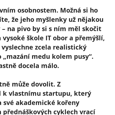
tivním osobnostem. Možná si ho
títe, že jeho myšlenky už nějakou
– na pivo by si s ním měl skočit
 vysoké škole IT obor a přemýšlí,
i vyslechne zcela realistický
o „mazání medu kolem pusy“.
lastně docela málo.
tně může dovolit. Z
l k vlastnímu startupu, který
na své akademické kořeny
 přednáškových cyklech vrací