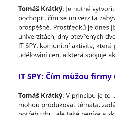
Tomáš Krátký
: Je nutné vytvoři
pochopit, čím se univerzita zabý
prospěšné. Prostředků je dnes ji
univerzitách, dny otevřených dv
IT SPY, komunitní aktivita, kter
udělování cen, a která spojuje a
IT SPY: Čím můžou firmy
Tomáš Krátký
: V principu je to
mohou produkovat témata, zadání
potřeb trhu, ale také peníze a z