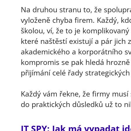
Na druhou stranu to, že spolupr
vyloženě chyba firem. Každý, kdo
školou, ví, že to je komplikovan
které naštěstí existují a pár jich
akademického a korporátního sv
kompromis se pak hledá hrozně sl
přijímání celé řady strategickýc
Každý vám řekne, že firmy musí 
do praktických důsledků už to n
IT SPY: Jak má vypadat id