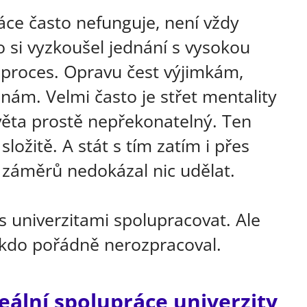
áce často nefunguje, není vždy
 si vyzkoušel jednání s vysokou
ý proces. Opravu čest výjimkám,
 znám. Velmi často je střet mentality
ěta prostě nepřekonatelný. Ten
ožitě. A stát s tím zatím i přes
h záměrů nedokázal nic udělat.
s univerzitami spolupracovat. Ale
ikdo pořádně nerozpracoval.
eální spolupráce univerzity