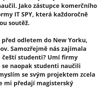
 naučil. Jako zástupce komerčního
ormy IT SPY, která každoročně
ou soutěž.
ně před odletem do New Yorku,
mov. Samozřejmě nás zajímala
m čeští studenti? Umí firmy
o se naopak studenti naučili
 myslím se svým projektem zcela
e mi předají magisterský