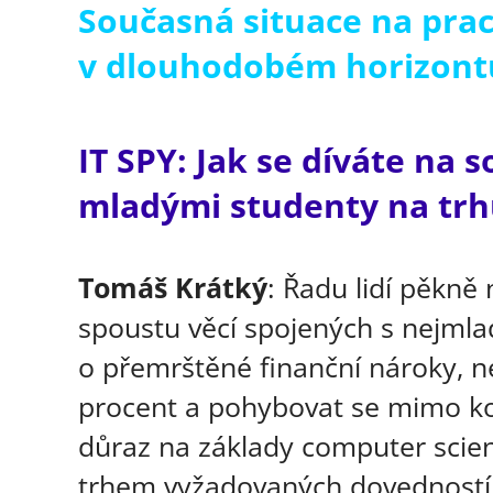
Současná situace na pr
v dlouhodobém horizont
IT SPY: Jak se díváte na 
mladými studenty na trhu
Tomáš Krátký
: Řadu lidí pěkně 
spoustu věcí spojených s nejmlad
o přemrštěné finanční nároky, n
procent a pohybovat se mimo ko
důraz na základy computer scien
trhem vyžadovaných dovedností, 