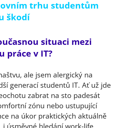
acovním trhu studentům
u škodí
současnou situaci mezi
 práce v IT?
naštvu, ale jsem alergický na
ší generací studentů IT. Ať už jde
eochotu zabrat na sto padesát
mfortní zónu nebo ustupující
ce na úkor praktických aktuálně
i úsměvné hledání work-life