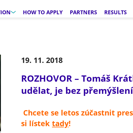
TION
HOW TO APPLY
PARTNERS
RESULTS
19. 11. 2018
ROZHOVOR – Tomáš Krátký
udělat, je bez přemýšlen
Chcete se letos zúčastnit pres
si lístek
tady
!