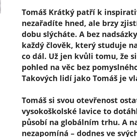
Tomáš Krátký patří k inspira
nezařadíte hned, ale brzy zjis
dobu slýcháte. A bez nadsázky 
každý člověk, který studuje na
co dál. Už jen kvůli tomu, že s
pohled na věc bez pomyslnéh
Takových lidí jako Tomáš je v
Tomáš si svou otevřenost osta
vysokoškolské lavice to dotáh
působí na globálním trhu. A 
nezapomíná – dodnes ve svých