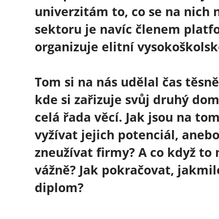
univerzitám to, co se na nich
sektoru je navíc členem platf
organizuje elitní vysokoškolsk
Tom si na nás udělal čas těs
kde si zařizuje svůj druhý do
celá řada věcí. Jak jsou na to
vyžívat jejich potenciál, aneb
zneužívat firmy? A co když to
vážně? Jak pokračovat, jakmil
diplom?