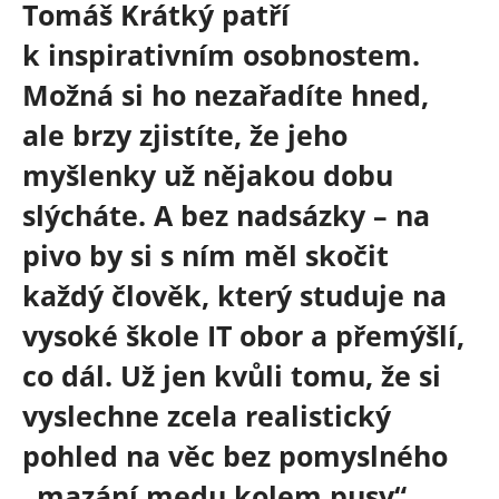
Tomáš Krátký patří
k inspirativním osobnostem.
Možná si ho nezařadíte hned,
ale brzy zjistíte, že jeho
myšlenky už nějakou dobu
slýcháte. A bez nadsázky – na
pivo by si s ním měl skočit
každý člověk, který studuje na
vysoké škole IT obor a přemýšlí,
co dál. Už jen kvůli tomu, že si
vyslechne zcela realistický
pohled na věc bez pomyslného
„mazání medu kolem pusy“.