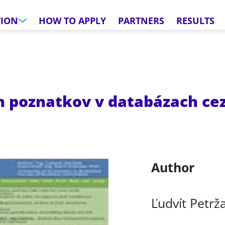
TION
HOW TO APPLY
PARTNERS
RESULTS
h poznatkov v databázach ce
Author
Ľudvít Petrž