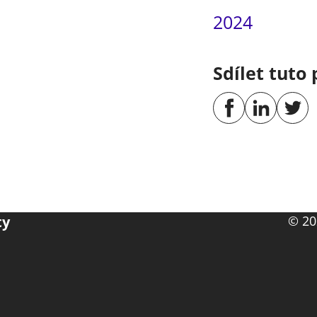
2024
Sdílet tuto 
ty
© 20