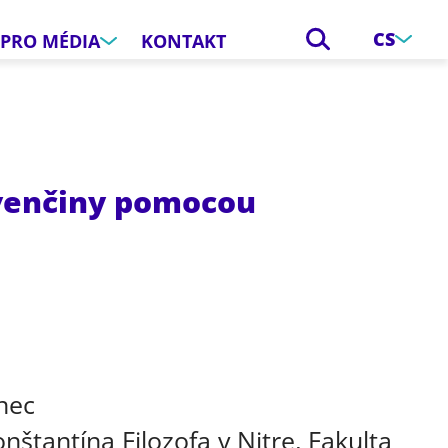
CS
PRO MÉDIA
KONTAKT
ovenčiny pomocou
e
nec
nštantína Filozofa v Nitre, Fakulta