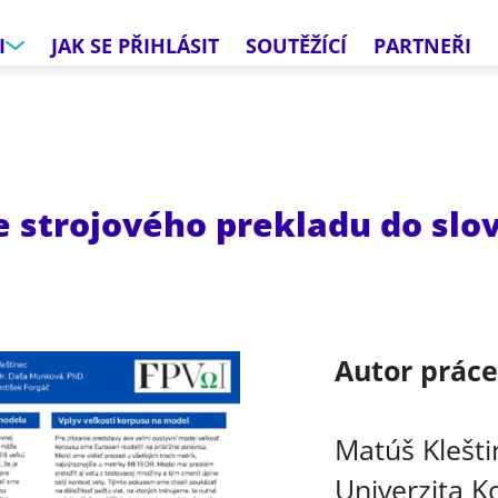
I
JAK SE PŘIHLÁSIT
SOUTĚŽÍCÍ
PARTNEŘI
e strojového prekladu do sl
Autor prác
Matúš Klešti
Univerzita Ko