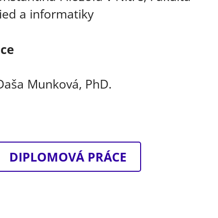
ied a informatiky
áce
 Daša Munková, PhD.
DIPLOMOVÁ PRÁCE