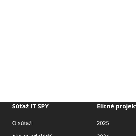
Súťaž IT SPY
Elitné projek
O súťaži
2025