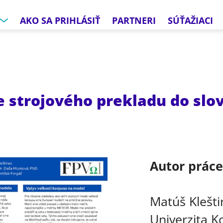
AKO SA PRIHLÁSIŤ
PARTNERI
SÚŤAŽIACI
e strojového prekladu do sl
Autor prác
Matúš Klešti
Univerzita Ko