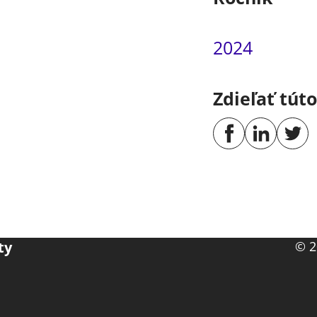
2024
Zdieľať tút
ty
© 2