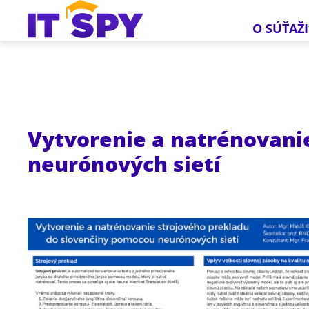
O SÚŤAŽI
Vytvorenie a natrénovani
neurónových sietí