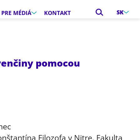
SK
PRE MÉDIÁ
KONTAKT
ovenčiny pomocou
e
nec
nštantína Filozofa v Nitre, Fakulta