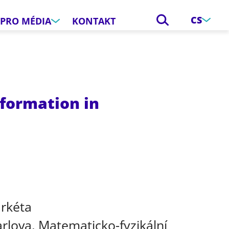
CS
PRO MÉDIA
KONTAKT
nformation in
e
rkéta
arlova, Matematicko-fyzikální