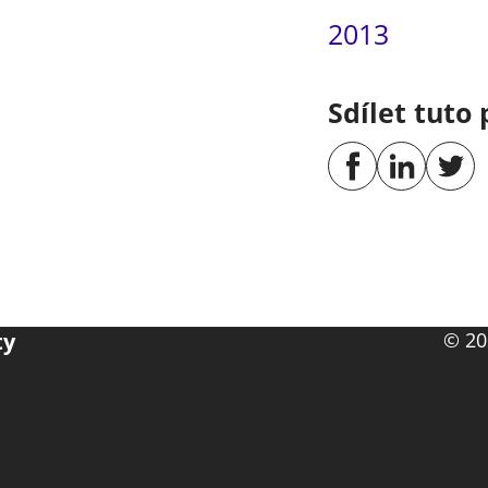
2013
Sdílet tuto 
ty
© 20