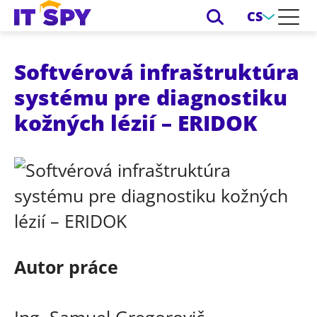
CS
Softvérová infraštruktúra
systému pre diagnostiku
kožných lézií – ERIDOK
Autor práce
Ing. Samuel Gregorovič