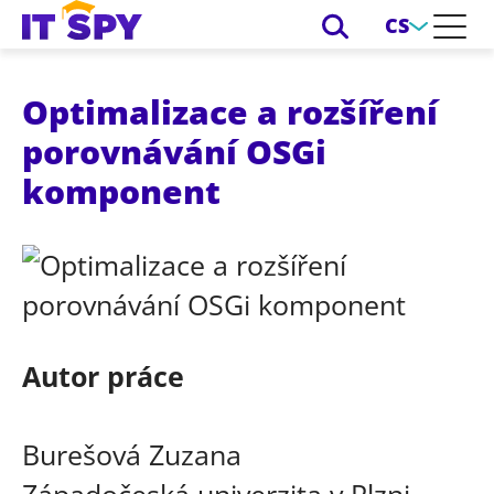
CS
Optimalizace a rozšíření
porovnávání OSGi
komponent
Autor práce
Burešová Zuzana
Západočeská univerzita v Plzni,