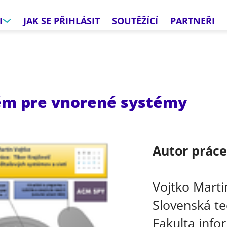
I
JAK SE PŘIHLÁSIT
SOUTĚŽÍCÍ
PARTNEŘI
ém pre vnorené systémy
Autor prác
Vojtko Marti
Slovenská te
Fakulta info