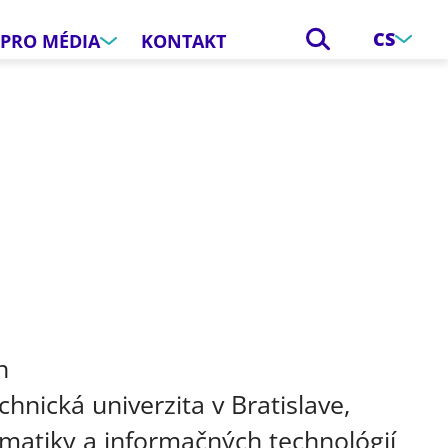
CS
PRO MÉDIA
KONTAKT
e
n
chnická univerzita v Bratislave,
rmatiky a informačných technológií