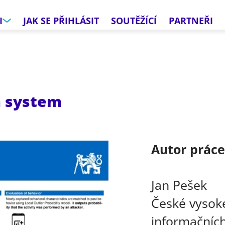
I
JAK SE PŘIHLÁSIT
SOUTĚŽÍCÍ
PARTNEŘI
n system
Autor prác
Jan Pešek
České vysoké
informačních