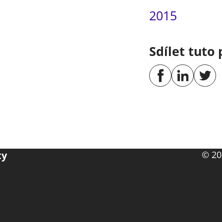
2015
Sdílet tuto 
ty
© 20