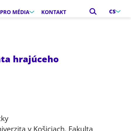
CS
PRO MÉDIA
KONTAKT
nta hrajúceho
e
cky
iverzita v Košiciach, Fakulta