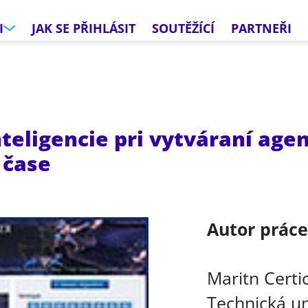
I
JAK SE PŘIHLÁSIT
SOUTĚŽÍCÍ
PARTNEŘI
teligencie pri vytváraní age
 čase
Autor prác
Maritn Certi
Technická un