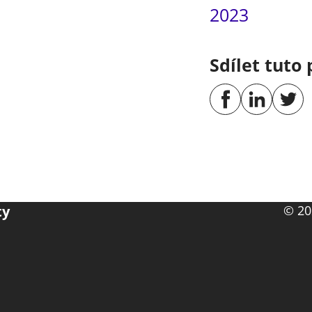
2023
Sdílet tuto 
ty
© 20