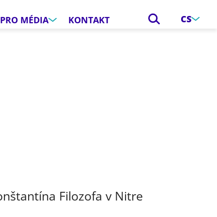
CS
PRO MÉDIA
KONTAKT
e
onštantína Filozofa v Nitre