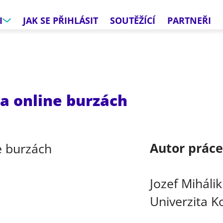
I
JAK SE PŘIHLÁSIT
SOUTĚŽÍCÍ
PARTNEŘI
a online burzách
Autor prác
Jozef Mihálik
Univerzita K