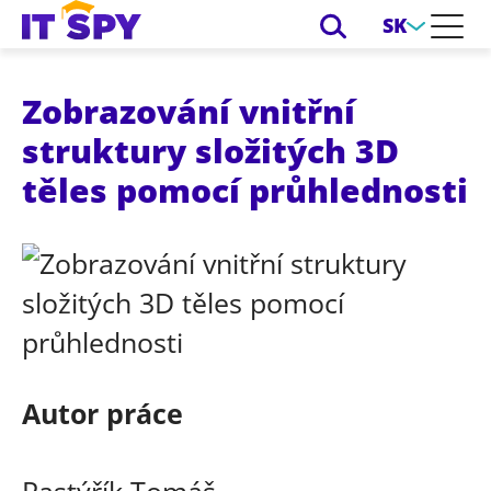
SK
Zobrazování vnitřní
struktury složitých 3D
těles pomocí průhlednosti
Autor práce
Pastýřík Tomáš