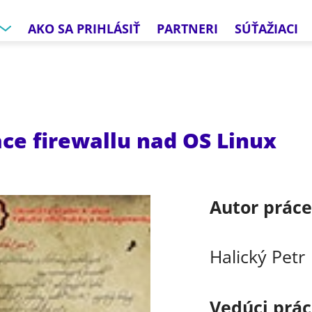
AKO SA PRIHLÁSIŤ
PARTNERI
SÚŤAŽIACI
ce firewallu nad OS Linux
Autor prác
Halický Petr
Vedúci prá