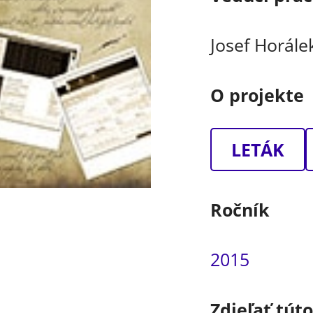
Josef Horále
O projekte
LETÁK
Ročník
2015
Zdieľať tút