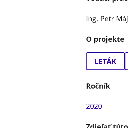
Ing. Petr Má
O projekte
LETÁK
Ročník
2020
Zdieľať tút