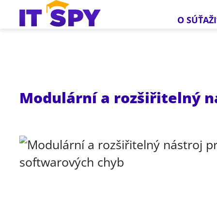
O SÚŤAŽI
Modulární a rozšiřitelný n