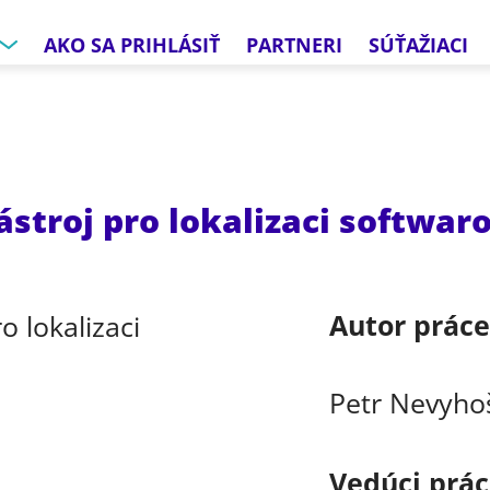
AKO SA PRIHLÁSIŤ
PARTNERI
SÚŤAŽIACI
ástroj pro lokalizaci softwar
Autor prác
Petr Nevyho
Vedúci prá