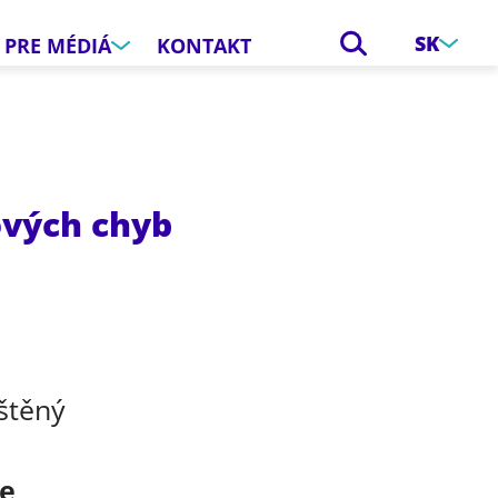
SK
PRE MÉDIÁ
KONTAKT
ových chyb
e
štěný
ce