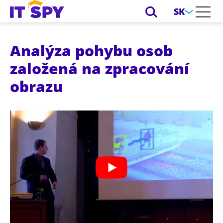
SK
Analýza pohybu osob
založená na zpracování
obrazu