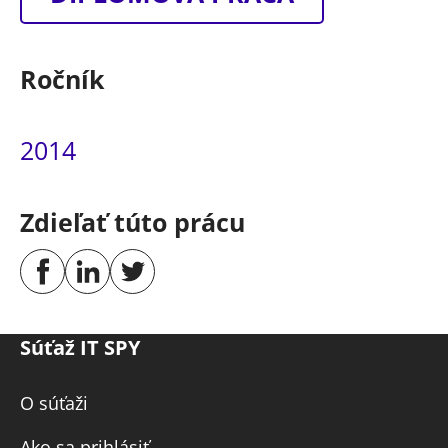
Ročník
2014
Zdieľať túto prácu
Súťaž IT SPY
O súťaži
Ako sa prihlásiť