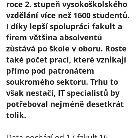
roce 2. stupeň vysokoškolského
vzdělání více než 1600 studentů.
I díky lepší spolupráci fakult a
firem většina absolventů
zůstává po škole v oboru. Roste
také počet prací, které vznikají
přímo pod patronátem
soukromého sektoru. Trhu to
však nestačí, IT specialistů by
potřeboval nejméně desetkrát
tolik.
Data pochází od 17 fakult 16