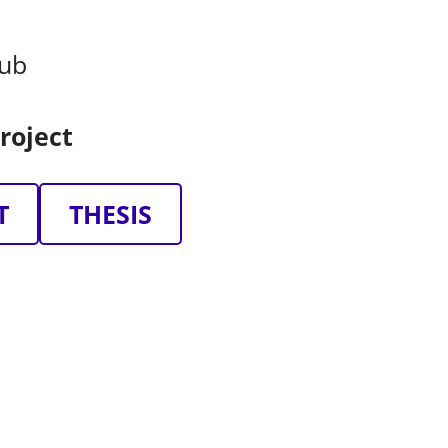
kub
roject
T
THESIS