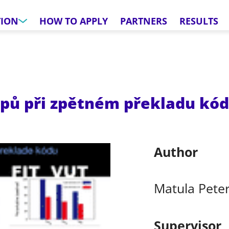
TION
HOW TO APPLY
PARTNERS
RESULTS
pů při zpětném překladu kó
Author
Matula Pete
Supervisor