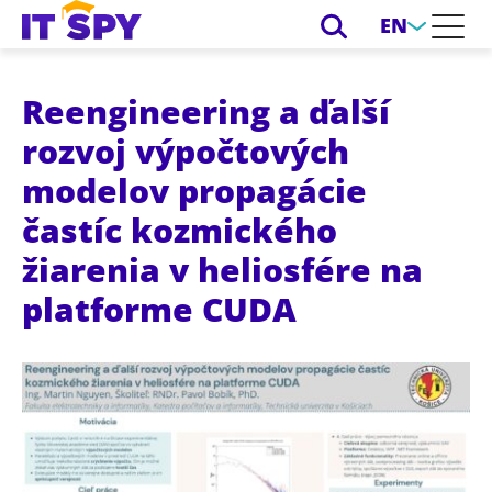
EN
Reengineering a ďalší
rozvoj výpočtových
modelov propagácie
častíc kozmického
žiarenia v heliosfére na
platforme CUDA