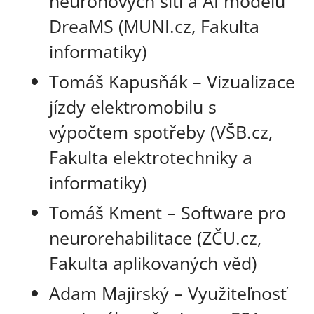
neuronových sítí a AI modelu
DreaMS (MUNI.cz, Fakulta
informatiky)
Tomáš Kapusňák – Vizualizace
jízdy elektromobilu s
výpočtem spotřeby (VŠB.cz,
Fakulta elektrotechniky a
informatiky)
Tomáš Kment – Software pro
neurorehabilitace (ZČU.cz,
Fakulta aplikovaných věd)
Adam Majirský – Využiteľnosť