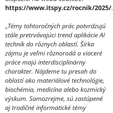
https://www.itspy.cz/rocnik/2025/
.
„
Témy tohtoročných prác potvrdzujú
stále pretrvávajúci trend aplikácie AI
techník do rôznych oblastí. Šírka
zájmu je veľmi rôznorodá a viaceré
práce majú interdisciplinárny
charakter. Nájdeme tu presah do
oblastí ako materiálové technológie,
biochémia, medicína alebo kozmický
výskum. Samozrejme, sú zastúpené
aj tradičné informatické témy