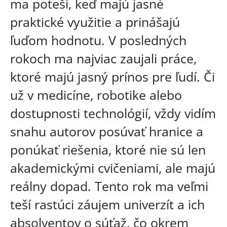
ma poteší, keď majú jasné
praktické využitie a prinášajú
ľuďom hodnotu. V posledných
rokoch ma najviac zaujali práce,
ktoré majú jasný prínos pre ľudí. Či
už v medicíne, robotike alebo
dostupnosti technológií, vždy vidím
snahu autorov posúvať hranice a
ponúkať riešenia, ktoré nie sú len
akademickými cvičeniami, ale majú
reálny dopad. Tento rok ma veľmi
teší rastúci záujem univerzít a ich
absolventov o súťaž, čo okrem