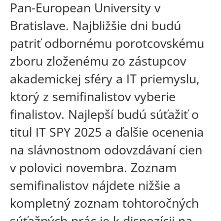
Pan-European University v
Bratislave. Najbližšie dni budú
patriť odbornému porotcovskému
zboru zloženému zo zástupcov
akademickej sféry a IT priemyslu,
ktorý z semifinalistov vyberie
finalistov. Najlepší budú súťažiť o
titul IT SPY 2025 a ďalšie ocenenia
na slávnostnom odovzdávaní cien
v polovici novembra. Zoznam
semifinalistov nájdete nižšie a
kompletný zoznam tohtoročných
súťažných prác je k dispozícii na