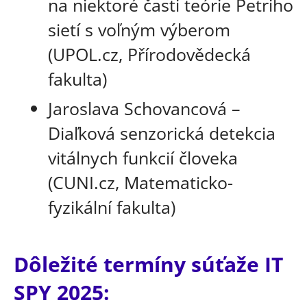
na niektoré časti teórie Petriho
sietí s voľným výberom
(UPOL.cz, Přírodovědecká
fakulta)
Jaroslava Schovancová –
Diaľková senzorická detekcia
vitálnych funkcií človeka
(CUNI.cz, Matematicko-
fyzikální fakulta)
Dôležité termíny súťaže IT
SPY 2025: