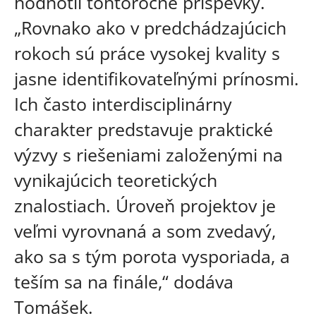
hodnotil tohtoročné príspevky.
„Rovnako ako v predchádzajúcich
rokoch sú práce vysokej kvality s
jasne identifikovateľnými prínosmi.
Ich často interdisciplinárny
charakter predstavuje praktické
výzvy s riešeniami založenými na
vynikajúcich teoretických
znalostiach. Úroveň projektov je
veľmi vyrovnaná a som zvedavý,
ako sa s tým porota vysporiada, a
teším sa na finále,“ dodáva
Tomášek.