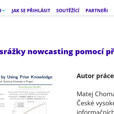
I
JAK SE PŘIHLÁSIT
SOUTĚŽÍCÍ
PARTNEŘI
srážky nowcasting pomocí př
Autor prác
Matej Chom
České vysoké
informačních