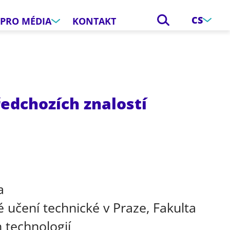
CS
PRO MÉDIA
KONTAKT
edchozích znalostí
e
a
 učení technické v Praze, Fakulta
 technologií