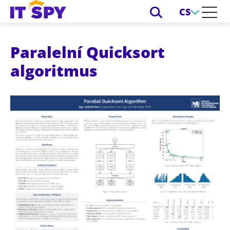
CS
Paralelní Quicksort
algoritmus