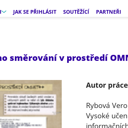
I
JAK SE PŘIHLÁSIT
SOUTĚŽÍCÍ
PARTNEŘI
ho směrování v prostředí O
Autor prác
Rybová Vero
Vysoké učení
informačních