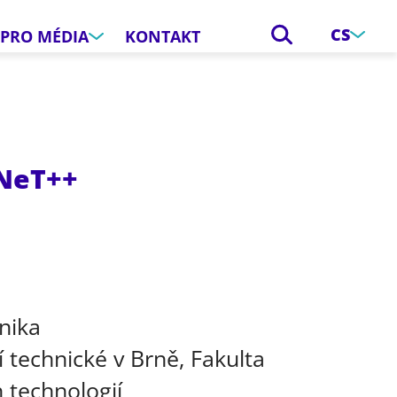
CS
PRO MÉDIA
KONTAKT
MNeT++
e
nika
 technické v Brně, Fakulta
 technologií